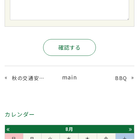
main
«
»
秋の交通安全週間
BBQ
カレンダー
«
»
8月
日
月
火
水
木
金
土