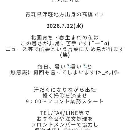
青森県津軽地方出身の髙橋です
2026.7.22(水)
北国育ち・春生まれの私は
この暑さが非常に苦手です
(¯―¯٥)
ニュース等で酷暑という言葉にため息が出ます
(笑)
毎日、暑い
暑い
と
無意識に何回も言ってしまいます
(>_<｡)
💦
汗だくになりながら出社
軽く掃除を済ませ
9：00～フロント業務スタート
TEL/FAX/LINE等で
お問合せや注文処理を
フロントメンバーで協力し