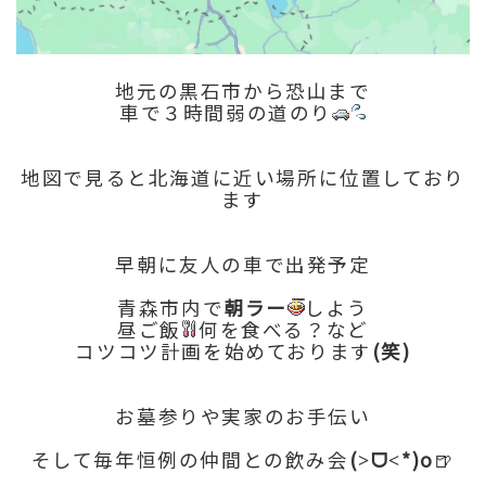
地元の黒石市から恐山まで
車で３時間弱の道のり
地図で見ると北海道に近い場所に位置しており
ます
早朝に友人の車で出発予定
青森市内で
朝ラー
しよう
昼ご飯
何を食べる？など
コツコツ計画を始めております
(笑)
お墓参りや実家のお手伝い
そして毎年恒例の仲間との飲み会
(˃ᗜ˂*)o
🍺