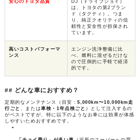
安心のトヨタ品質
DJ（ドライブジョイ）
は、トヨタの第2ブラン
ド（タクティ）。つま
り、純正クオリティの信
頼性と安全性が担保され
ています。
高いコストパフォーマ
エンジン洗浄整備に比
ンス
べ、燃料に混ぜるだけな
ので圧倒的に手軽で経済
的です。
## どんな車におすすめ？
定期的なメンテナンス（目安：
5,000km〜10,000km走
行ごと
、または
車検・1年点検ごと
）として注入するの
がベストですが、特に以下のようなお車には効果が体感
しやすいためおすすめです。
「チョイ乗り」が多い車
（近所のスーパーへの買