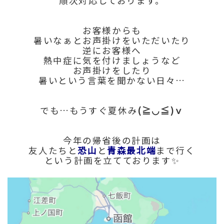
順次対応しております。
お客様からも
暑いなぁとお声掛けをいただいたり
逆にお客様へ
熱中症に気を付けましょうなど
お声掛けをしたり
暑いという言葉を聞かない日々…
でも…もうすぐ夏休み
(≧◡≦)ｖ
今年の帰省後の計画は
友人たちと
恐山
と
青森最北端
まで行く
という計画を立てております✨