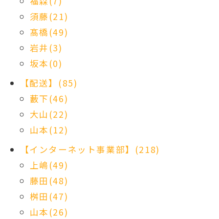
福森(7)
須藤(21)
髙橋(49)
岩井(3)
坂本(0)
【配送】(85)
藪下(46)
大山(22)
山本(12)
【インターネット事業部】(218)
上嶋(49)
藤田(48)
桝田(47)
山本(26)