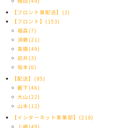
植田(49)
【フロント兼配送】(2)
【フロント】(153)
福森(7)
須藤(21)
髙橋(49)
岩井(3)
坂本(0)
【配送】(85)
藪下(46)
大山(22)
山本(12)
【インターネット事業部】(218)
上嶋(49)